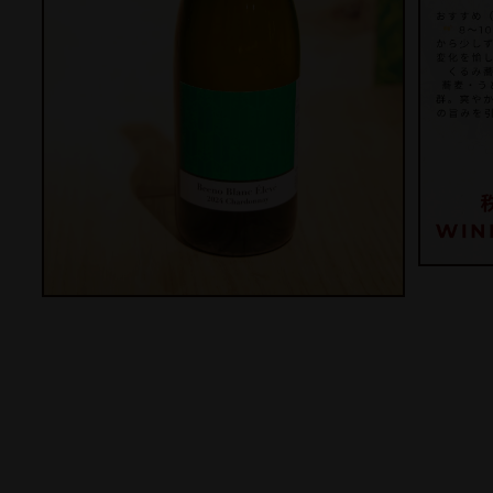
モ
ー
モ
ダ
ー
ル
ダ
で
ル
メ
で
デ
メ
ィ
デ
ア
ィ
(3)
ア
を
(2)
開