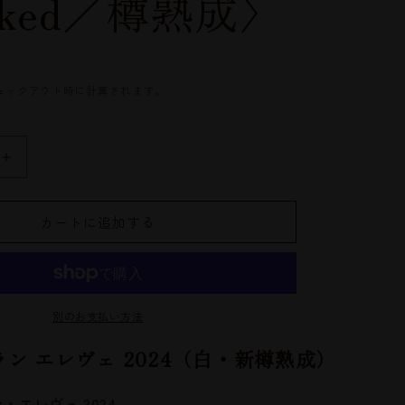
aked／樽熟成〉
ェックアウト時に計算されます。
お
薦
め
カートに追加する
💕
Beeno
Blanc
Eleve
2024（ビ
別のお支払い方法
ー
ノ・
ラン エレヴェ 2024（白・新樽熟成）
ブ
ラ
・エレヴェ 2024