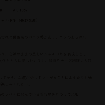
ン・
エ
無添加
Alc 10%
レ
シャルドネ（長野県産）
ヴ
ェ）
〈Oaked
果実味に樽由来のバニラ香があり、コクのある味わ
／
樽
熟
わり、自然のままの美しいシャルドネを表現しまし
成〉
の
食文化とともに楽しむも良し、鶏肉やチーズ料理にも好
数
量
を
やしてから、温度が少しずつ上がることによる香りと味
増
お楽しみください。
や
す
のラベルに忍んでいる隠れ猫を見つけてね🐈