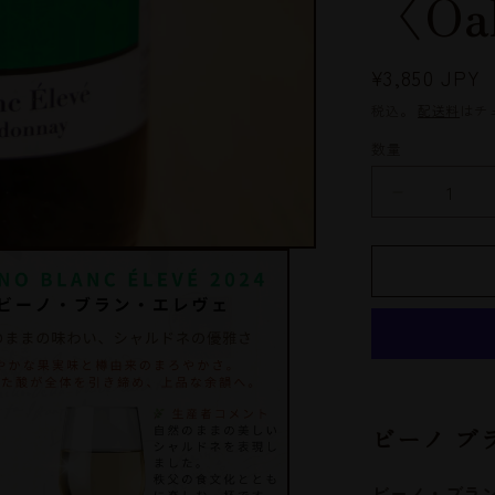
〈O
通
¥3,850 JPY
常
税込。
配送料
はチ
価
数量
数
格
量
お
薦
め
💕
Beeno
Blanc
Eleve
2024（ビ
ー
ノ・
ビーノ ブ
ブ
ラ
ビーノ・ブラン