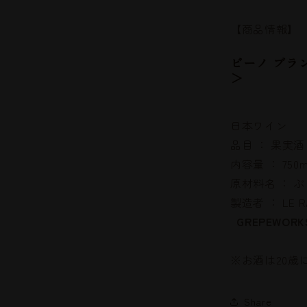
【商品情報】
ビーノ ブラ
日本ワイン
品目 ： 果実
内容量 ： 750
原材料名 ： 
製造者 ： LE
GREPEWORK
※お酒は2
Share