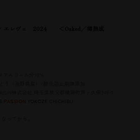
ン エレヴェ
2024
＜Oaked／樽熟成
＞
酒
ml アルコール分10％
ぶどう（長野県産）/酸化
防止剤無添加
 RAISIN株式会社 埼玉県秩父郡横瀬町
芦ヶ久保349-1
S
PASSION
YOKOZE CHICHIBU
0歳になってから。