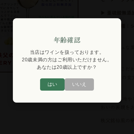
ン・
エ
▶ 亜硫酸
レ
ブドウ品種：
ヴ
ェ）
年齢確認
〈Oaked
フレッシュな
／
当店はワインを扱っております。
あなたは20歳以上ですか？
樽
い。
20歳未満の方はご利用いただけません。
熟
あなたは20歳以上ですか？
無添加にこだ
成〉
はい
いいえ
の
た。 秩父の
数
はい
いいえ
相性。
量
を
8～10℃に冷
減
わいの表現を
ら
す
秩父銘仙風の柄