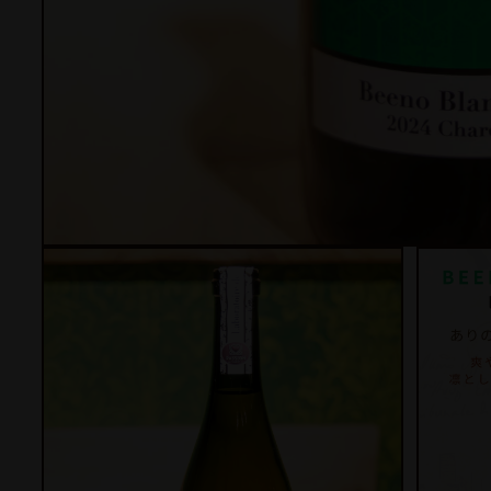
モ
ー
ダ
ル
で
メ
デ
ィ
ア
(1)
を
開
く